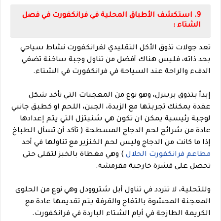
9. استكشف الأطباق المحلية في فرانكفورت في فصل
الشتاء :
تعد جولات تذوق الأكل التقليدي لفرانكفورت نشاط سياحي
بحد ذاته، فليس هناك أفضل من تناول وجبة ساخنة تضفي
الدفء والراحة عند السياحة في فرانكفورت في الشتاء.
إبدأ بتذوق بريتزل، وهو نوع من المعجنات التي تأخد شكل
عقدة يمكنك تجربتها مع الزبدة، الجبن، اللحم او كطبق جانبي
لوجبة رئيسية يمكن ان تكون هي شنيتزل التي يتم إعدادها
عادة من شرائح لحم الدجاج المسطحة ( تأكد أن تسأل الطباخ
إذا ما كانت من الدجاج وليس لحم الخنزير مع تناولها في أحد
مطاعم فرانكفورت الحلال
) وهي مغطاة بالخبز لتقلى حتى
تحصل على قشرة خارجية مقرمشة.
وللتحلية، لا تتردد في تناول أبل شتروودل وهي نوع من الحلوى
المعجنة المحشوة بالتفاح والقرفة يتم تقديمها عادة مع
الكريمة الطازجة في أيام الشتاء الباردة في فرانكفورت.