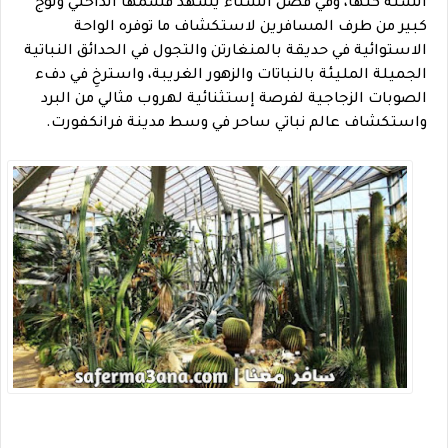
السنة كلها، وفي فصل الشتاء يشهد قسمها الداخلي ولوج
كبير من طرف المسافرين لاستكشاف ما توفره الواحة
الاستوائية في حديقة بالمنغارتن والتجول في الحدائق النباتية
الجميلة المليئة بالنباتات والزهور الغريبة، واسترخِ في دفء
الصوبات الزجاجية لفرصة إستثنائية لهروب مثالي من البرد
واستكشاف عالم نباتي ساحر في وسط مدينة فرانكفورت.