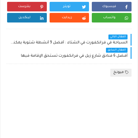
فيسبوك
تويتر
بنترست
واتساب
ريدايت
لينكدين
المقال التالي
السياحة في فرانكفورت في الشتاء : أفضل 9 أنشطة شتوية يمكنك القيام بها في فرانكفورت
المقال السابق
أفضل 6 فنادق شارع زيل في فرانكفورت تستحق الإقامة فيها
ميونخ