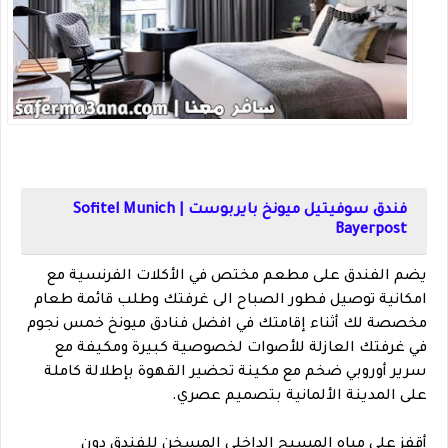
فندق سوفيتيل ميونخ بايربوست | Sofitel Munich
Bayerpost
يضم الفندق على مطعم مختص في الأكلات الفرنسية مع
امكانية توصيل فطور الصباح الى غرفتك وطلب قائمة طعام
مخصصة لك أثناء إقامتك في افضل فنادق ميونخ خمس نجوم
في غرفتك العازلة للأصوات لخصوصية كبيرة ومكيفة مع
سرير أوروبي ضخم مع مكينة تحضير القهوة بإطلالة كاملة
على المدينة الألمانية بتصميم عصري.
أقفز على مياه المسبح الداخلي المسخن للفندق دون