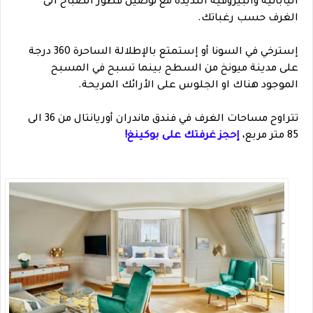
اليابانية والبيروفية اللذيذة مع توصيل فطور الصباح الى
الغرف حسب رغباتك.
إسترخي في السونا أو إستمتع بالإطلالة الساحرة 360 درجة
على مدينة ميونخ من السطح بينما تسبح في المسبح
الموجود هناك او الجلوس على الأرائك المريحة.
تتراوح مساحات الغرف في فندق ماندران أوريانتال من 36 الى
85 متر مربع،
إحجز غرفتك على بوكينغ!