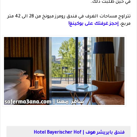
في حين طلبت ذلك.
تتراوح مساحات الغرف في فندق رومرز ميونخ من 28 الى 42 متر
مربع،
إحجز غرفتك على بوكينغ!
فندق بايريشر هوف | Hotel Bayerischer Hof