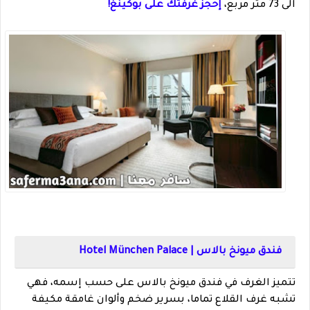
الى 73 متر مربع،
إحجز غرفتك على بوكينغ!
فندق ميونخ بالاس | Hotel München Palace
تتميز الغرف في فندق ميونخ بالاس على حسب إسمه، فهي
تشبه غرف القلاع تماما، بسرير ضخم وألوان غامقة مكيفة