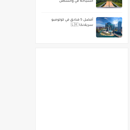
السياحة في واشنطن
أفضل 5 فنادق في كولومبو
سريلانكا 🇱🇰