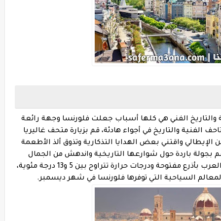
ة والتاريخ الفني هي كلها أسباب جعلت فلورنسا وجهة رائعة
 الفنية والتاريخ في أجواء هادئة، قم بزيارة متحف غاليريا
الإيطالي واقتني بعض الهدايا التذكارية وتذوق ألذ الأطعمة
قم بجولة باردة حول شوارعها التاريخية واندهش من الجمال
المعماري الذي يستقبل السياح والمسافرون العرب بأذرع مفتوحة ودرجات حرارة تتراوح بين 5 و13 درجة مئوية،
لمعالم السياحية التي توفرها فلورنسا في شهر ديسمبر.