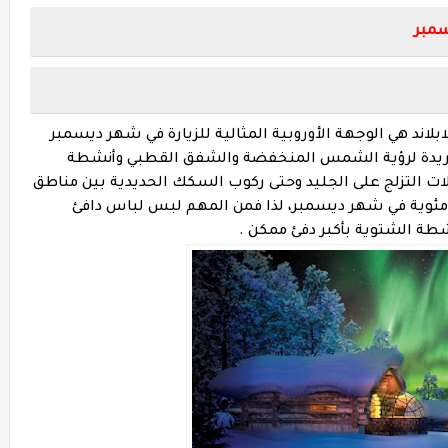
سمبر
اند هي الوجهة الأوروبية المثالية للزيارة في شهر ديسمبر
ريدة لرؤية الشمس المنخفضة والشفق القطبي وأنشطة
ات التزلج على الجليد وحتى ركوب السكك الحديدية بين مناطق
ات حرارة تتراوح بين 10- و20- درجة مئوية في شهر ديسمبر، لذا فمن المهم لبس لباس دافئ
طة الشتوية بأكبر دفئ ممكن .