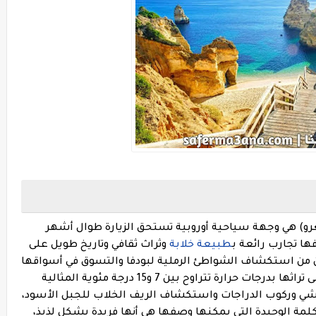
يغرو) هي وجهة سياحية أوروبية تستحق الزيارة طوال أشهر
ا تجارب رائعة ب
طبيعة خلابة
وثراث ثقافي وتاريخ طويل على
كن من استكشاف الشواطئ الرملية لبودفا والتسوق في أسواقها
الشعبية وزيارة معالمها الثقافية والتعرف على تراثها بدرجات حرارة تتراوح بين 7 و15 درجة مئوية المثالية
شي وركوب الدراجات واستكشاف الريف الخلاب للجبل الأسود،
كلمة الوحيدة التي يمكنها وصفها هي أنها فريدة بشكل لذيذ،