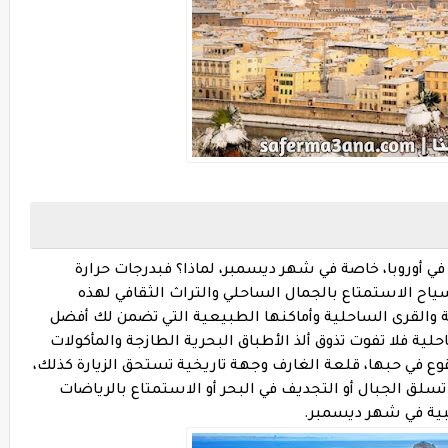
ي أوروبا، خاصة في شهر ديسمبر، لماذا؟ فبدرجات حرارة
جة مئوية يمكن للسياح الاستمتاع بالجمال الساحلي والتراث الثقافي لهذه
ة والقرى الساحلية وأماكنها الطبيعية التي تضمن لك أفضل
لية فلا تفوت تذوق ألذ الأطباق البحرية الطازجة والمأكولات
قوع في حبها، قلعة الغارف وجهة تاريخية تستحق الزيارة كذلك،
سلق الجبال أو التجديف في البحر أو الاستمتاع بالرياضات
بية في شهر ديسمبر.