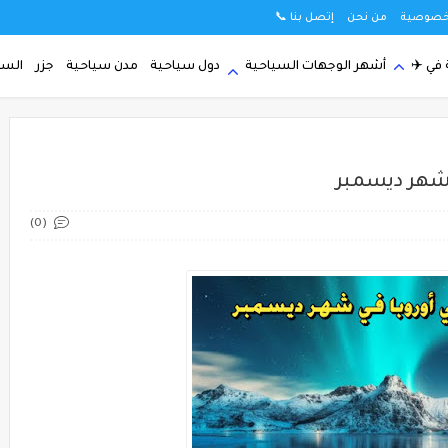
خصوصية
من نحن
إتصل بنا 📞
في ✈️
أشهر الوجهات السياحية
دول سياحية
مدن سياحية
جزر
السي
شهر ديسمبر
(0)