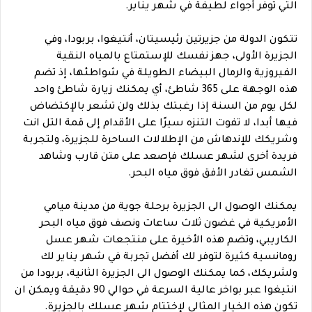
التي توفر أجواء لطيفة في شهر يناير.
تتكون الدولة من جزيرتين رئيسيتان، أنتيغوا، بربودا، وفي
الجزيرة الأولى، جهز نفسك للإستمتاع بالمياه النقية
الفيروزية والرمال البيضاء الطويلة في شواطئها، إذ تضم
هذه الوجهة على 365 شاطئ، أي يمكنك زيارة شاطئ واحد
لكل يوم من السنة إذا رغبتك بذلك ولن تشعر بالإكتضاض
فيها أبدا، لا تفوت التنزه سيرًا على الأقدام إلى قمة التل انت
وشريكك للإندهاش من الإطلالات الساحرة للجزيرة، ولتجربة
فريدة أخرى لشهر عسلك فإصعد على متن قارب وشاهد
الشمس تغادر الأفق فوق مياه البحر.
يمكنك الوصول الى الجزيرة برحلة جوية من مدينة ميامي
الأمريكية في غضون ثلاث ساعات ونصف فوق مياه البحر
الكاريبي، وتضم هذه الأخيرة على منتجعات شهر عسل
رومانسية كثيرة لتوفر لك أفضل تجربة في شهر يناير لك
ولشريكك، كما يمكنك الوصول الى الجزيرة الثانية، بربودا من
انتيغوا عبر بواخر عالية السرعة في حوالي 90 دقيقة ويمكن ان
تكون هذه الخيار المثالي لإختتام شهر عسلك بالجزيرة.