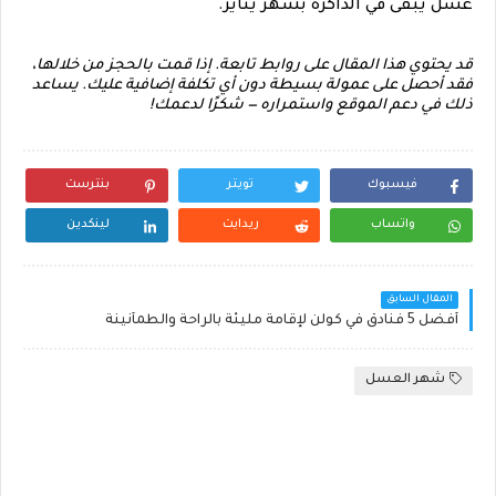
عسل يبقى في الذاكرة بشهر يناير.
قد يحتوي هذا المقال على روابط تابعة. إذا قمت بالحجز من خلالها،
فقد أحصل على عمولة بسيطة دون أي تكلفة إضافية عليك. يساعد
ذلك في دعم الموقع واستمراره — شكرًا لدعمك!
فيسبوك
تويتر
بنترست
واتساب
ريدايت
لينكدين
المقال السابق
أفضل 5 فنادق في كولن لإقامة مليئة بالراحة والطمأنينة
شهر العسل