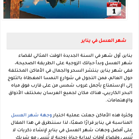
شهر العسل في يناير
يناير، أول شهر في السنة الجديدة الوقت المثالي لقضاء
شهر العسل وبدأ حياتك الزوجية على الطريقة الصحيحة،
ففي شهر يناير، ينتشر السحر والجمال في الأماكن المختلفة
حول العالم، فمن التجول في شوارع النمسا المغطاة بالثلوج
إلى الإستمتاع بأجمل غروب شمس من على قارب فوق مياه
البحر الكاريبي، هناك مكان لجميع العرسان بمختلف الأذواق
والإهتمامات.
وكثرة هذه الأماكن جعلت
عملية اختيار
وجهة شهر العسل
المناسبة في يناير قرارًا صعبًا، ل
ذا سنتطرق في هذا المقال
على أفضل وجهات شهر العسل في يناير
لإنشاء ذكريات لا
تُنسى وقضاء أوقات لبداية حياة زوجية لا تُنسى مع شريك