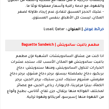
وجلسات خارجية لا تمل منها، مع تشكية واسعة من الحلوى
والقهوة، مع خدمة راقية وأسعار معقولة نوعًا ما.
- عليك الحجز المسبق لتفادي عدم إيجاد طاولة لصغر
المكان، ليست كل الأطباق بنفس المستوى.
خرائط غوغل
| العنوان :
Lusail, Qatar
مطعم باغيت ساندويتش | Baguette Sandwich
اذا كنت من عشاق الساندويتشات الشهية فإن مطعم
باغيت ساندويتش هو المكان الأنسب لك، ستجد عشرات
الخيارات لتناول الساندويتش، ومنها سندويتش: دجاج
بربكيو، دجاج بصلصلة بيستو، برجر دجاج مشوي، برجر دجاج
مقرمش، مشروم ستيك، لندن ستيك، برجر الجبن، برجر
الكمأة، بيتزا مرغريتا، كاربونارا، رباعي الجبن، مع عصائر
لمختلف الفواكه منها برتقال، جزر، تفاح، أناناس، بطيخ وأنواع
من القهوة منها إسبرسو، أمريكانو وقهوة تركية.