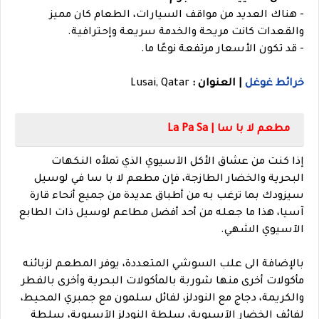
- هناك العديد من مواقف السيارات، الطعام كان مميز
والقعدات كانت مريحة والخدمة سريعة وإحترافية.
- قد تكون الأسعار مرتفعة نوعًا ما.
خرائط غوغل
| العنوان :
Lusai, Qatar
مطعم لا با سا | La Pa Sa
إذا كنت من عشاق الأكل الآسيوي الذي تملأه النكهات
البحرية والخضار الطازجة، فإن مطعم لا با سا في لوسيل
سيزودك بما ترغب به من أطباق عديدة من جميع أنحاء قارة
آسيا، هذا ما جعله من أحد أفضل مطاعم لوسيل ذات الطابع
الآسيوي الشهي.
بالإضافة الى علب السوشي المتعددة، يوفر المطعم لزبائنه
مأكولات أخرى منها شوربة بالمأكولات البحرية وأخرى بالفطر
والكريمة، دجاج مع النودلز، لفائل سلمون مع جمبري المحيط،
لفائف الخضار الآسيوية، سلطة النودلز الآسيوية، سلطة