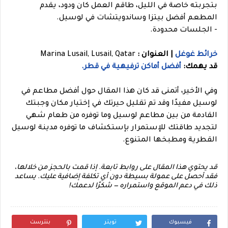
بتجربته خاصة في الليل، طاقم العمل كان ودود، يقدم
المطعم أفضل بيتزا وساندويتشات في لوسيل.
- الجلسات محدودة.
خرائط غوغل
| العنوان :
Marina Lusail, Lusail, Qatar
قد يهمك:
أفضل أماكن ترفيهية في قطر.
وفي الأخير، أتمنى قد كان هذا المقال حول أفضل مطاعم في
لوسيل مفيدًا وقد تم تقليل حيرتك في إختيار مكان وجبتك
القادمة من بين مطاعم لوسيل وما توفره من طعام شهي
لتجديد طاقتك للإستمرار بإستكشاف ما توفره مدينة لوسيل
القطرية ومطبخها المتنوع.
قد يحتوي هذا المقال على روابط تابعة. إذا قمت بالحجز من خلالها،
فقد أحصل على عمولة بسيطة دون أي تكلفة إضافية عليك. يساعد
ذلك في دعم الموقع واستمراره — شكرًا لدعمك!
فيسبوك
تويتر
بنترست