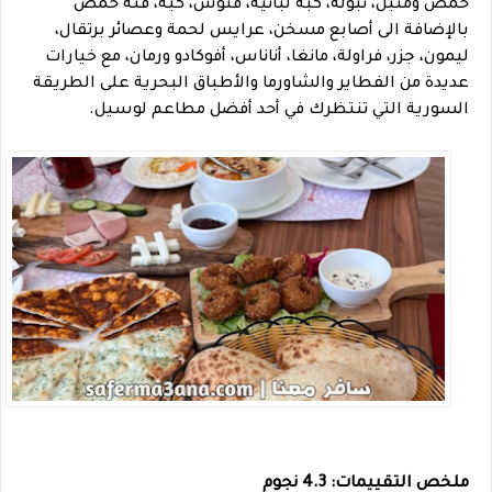
حمص ومتبل، تبولة، كبة لبانية، فتوش، كبة، فتة حمص
بالإضافة الى أصابع مسخن، عرايس لحمة وعصائر برتقال،
ليمون، جزر، فراولة، مانغا، أناناس، أفوكادو ورمان،
مع خيارات
عديدة من الفطاير والشاورما والأطباق البحرية على الطريقة
السورية التي تنتظرك في أحد أفضل مطاعم لوسيل.
ملخص التقييمات: 4.3 نجوم