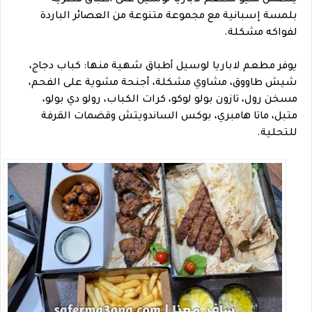
يتضمن منيو مطعم لاباريا لوسيل على أطباق قطرية
بلمسة إسبانية مع مجموعة متنوعة من العصائر الباردة
لفواكه مشكلة.
يوفر مطعم لاباريا لوسيل أطباق شهية منها: كباب دجاج،
شيش طاووق، مشاوي مشكلة، أجنحة مشوية على الفحم،
مسخن رول، تازون بولو لوكو، كرات الكباب، رولو دي بولو،
متبل، ماتا هامبري، بوكس الساندويتش وقضمات القرفة
للتحلية.