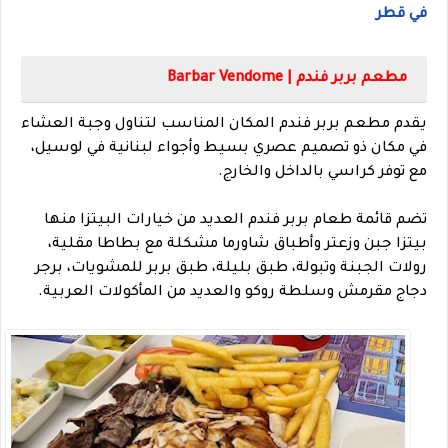
في قطر
مطعم بربر فندم | Barbar Vendome
يقدم مطعم بربر فندم المكان المناسب لتناول وجبة العشاء
في مكان ذو تصميم عصري بسيط وأجواء لبنانية في لوسيل،
مع توفر كراسي بالداخل والخارج.
تضم قائمة طعام بربر فندم العديد من خيارات البيتزا منها
بيتزا جبن وزعتر وأطباق شاورما مشكلة مع بطاطا مقلية،
رولات الجبنة وتبولة، طبق بليلة، طبق بربر للمشويات، برجر
دجاج مقرمش وسلطة روكو والعديد من المأكولات العربية.