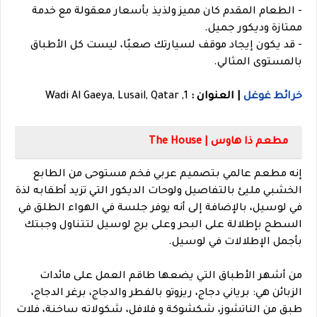
- الطعام المقدم كان مميز ولذيذ بأسعار معقولة مع خدمة
ممتازة وديكور جميل.
- قد يكون إيجاد موقف لسيارتك صعبًا، ليست كل الأطباق
بالمستوى المثالي.
خرائط غوغل
| العنوان :
1, Wadi Al Gaeya, Lusail, Qatar
مطعم ذا هاوس | The House
إنه مطعم عالمي بتصميم عربي فخم مستوحى من الطابع
الخشبي مليئ بالتفاصيل ولوحات الديكور التي تزيد أطقابه لذة
في لوسيل، بالإضافة إلى أنه يوفر جلسة في الهواء الطلق في
السطح بإطلالة على البحر وعلى برج لوسيل لتتناول وجبتك
بأجمل الإطلالات في لوسيل.
من أشهر الأطباق التي يضعها طاقم العمل على مائدات
الزبائن هي: برياني دجاج، ريزوتو بالفطر والدجاج، برغر الدجاج،
طبق من الناتشوز، شكشوكة و فلافل، شكولاته ساخنة، فلات