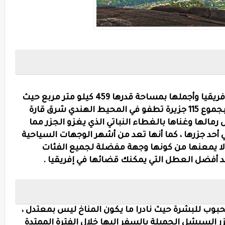
ريقيا
وأجملها بمساحة قدرها 459 كيلو متر مربع حيث
أطلق اسم " جنة فوق الأرض " على جزرها بجموع 115 جزيرة تطفو في المحيط الهندي شرق قارة
 رمالها وغناها بالغطاء النباتي الذي يغزو الجزر مما
حد جزرها ، كما أنها تعد من أشهر الوجهات السياحية
لا يمعنها من كونها وجهة مفضلة لجميع الفئات
حد أفضل العطل التي يمكنك قضائها في إفريقيا .
بوب للبشرة حيث نادرا ما يكون المناخ ليس بمعتدل ،
زر السيشل الجميلة بالسفر إليها خلال الفترة الممتدة