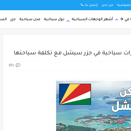
خصوصية
من نحن
إتصل بنا 📞
في ✈️
أشهر الوجهات السياحية
دول سياحية
مدن سياحية
جزر
السي
(0)