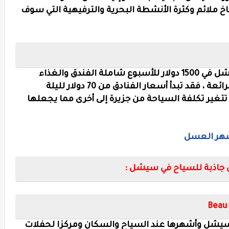
خ ملائم وكثرة الأنشطة البحرية والترفيهية التي سوف
يقدر متوسط التكلفة السياحية في السيشل في 1500 دولار للأسبوع شاملة الفندق والغذاء
والمواصلات مع زيارة الأماكن السياحية الرائعة ، فقد تبدأ أسعار الفنادق من 70 دولار لليلة
قد تتغير تكلفة السياحة من جزيرة إلى أخرى مما يجعلها
 شهر العسل
Beau 
يشل وأشهرها عند السياح والسكان ومركزا لحفلات