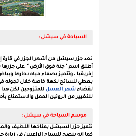
السياحة في سيشل :
تعد جزر سيشل من أشهر الجزر في قارة إف
إفريقيا ، وتتميز بصفاء مياه بحارها وبياض
يعطي للسائح نكهة خاصة خلال تجوله في أ
لقضاء
شهر العسل
للمتزوجين لكن هذا 
للتغيير من الروتين الممل والاستمتاع بأ
موسم السياحة في سيشل :
تتميز جزر السيشل بمناخها اللطيف والمح
كما انه ينصح للسياح الراغبين في زيارة ج