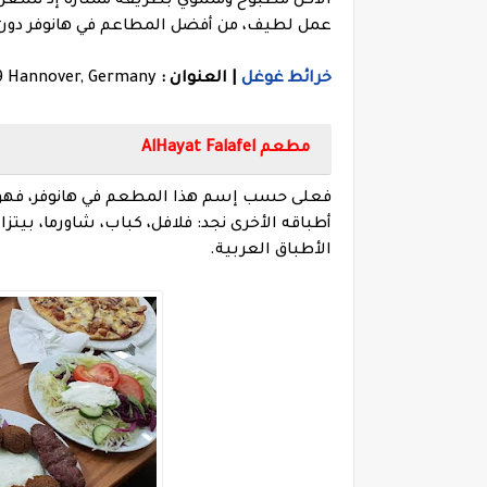
الأكل مطبوخ ومشوي بطريقة ممتازة إذ تشعر أ
عمل لطيف، من أفضل المطاعم في هانوفر دو
خرائط غوغل
| العنوان :
59 Hannover, Germany
مطعم AlHayat Falafel
فعلى حسب إسم هذا المطعم في هانوفر، فهو 
أطباقه الأخرى نجد: فلافل، كباب، شاورما، بي
الأطباق العربية.