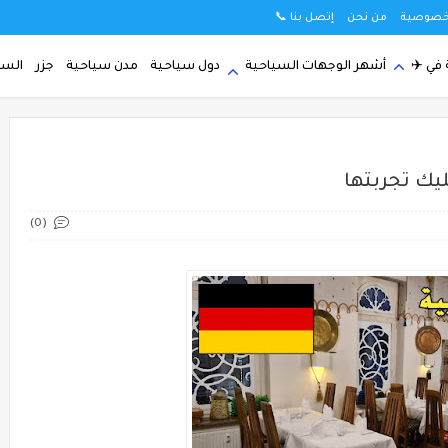
خصوصية
من نحن
إتصل بنا 📞
في ✈️
أشهر الوجهات السياحية
دول سياحية
مدن سياحية
جزر
السي
(0)