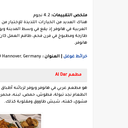
ملخص التقييمات:
4.2 نجوم
هناك العديد من الخيارات اللذيذة للإختيار من
العربية في هانوفر إذ يقع في وسط المدينة وي
طازجة ومطبوخ في فرن فحم، طاقم العمل كان لط
هانوفر.
خرائط غوغل
| العنوان :
69 Hannover, Germany
مطعم Al Dar
هو مطعم عربي في هانوفر ويوفر لزبائنه أطباق 
الطعام نجد تبولة، فطوش، حمص، لبنه، محمرة،
مشوي، كفته، شيش طاووق ومقلوبة كذلك.