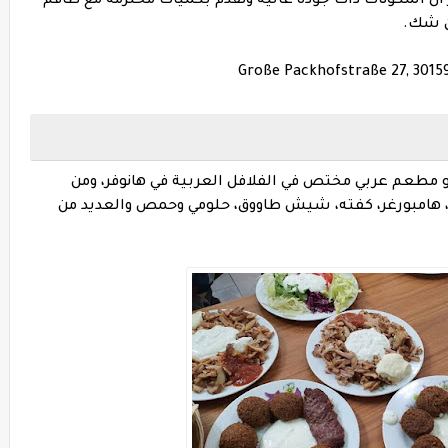
ن المكونات ذات جودة عالية وتقدم بكميات محترمة مع طاقم
ن شك.
Große Packhofstraße 27, 301
مطعم عربي مختص في الفلافل العربية في هانوفر، ومن
تزا، هامبورغر، كفته، شيش طاووق، حلومي وحمص والعديد من