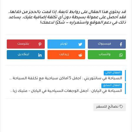
قد يحتوي هذا المقال على روابط تابعة. إذا قمت بالحجز من خلالها،
فقد أحصل على عمولة بسيطة دون أي تكلفة إضافية عليك. يساعد
ذلك في دعم الموقع واستمراره — شكرًا لدعمك!
فيسبوك
تويتر
بنترست
واتساب
ريدايت
لينكدين
المقال التالي
السياحة في سانتوريني : أجمل 5 أماكن سياحية مع تكلفة السياحة في سانتوريني
المقال السابق
السياحة في اليابان : أجمل الوجهات السياحية في اليابان - عليك زيارتها !
نصائح للسفر