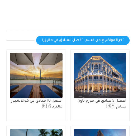
أخر المواضيع من قسم : أفضل الفنادق في ماليزيا
أفضل 5 فنادق في جورج تاون
أفضل 10 فنادق في كوالالمبور
بينانج 🇲🇾
ماليزيا 🇲🇾