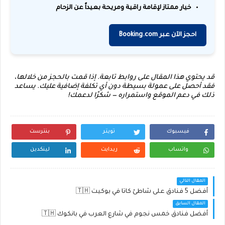
خيار ممتاز لإقامة راقية ومريحة بعيداً عن الزحام
احجز الآن عبر Booking.com
قد يحتوي هذا المقال على روابط تابعة. إذا قمت بالحجز من خلالها،
فقد أحصل على عمولة بسيطة دون أي تكلفة إضافية عليك. يساعد
ذلك في دعم الموقع واستمراره — شكرًا لدعمك!
فيسبوك
تويتر
بنترست
واتساب
ريدايت
لينكدين
المقال التالي
أفضل 5 فنادق على شاطئ كاتا في بوكيت 🇹🇭
المقال السابق
أفضل فنادق خمس نجوم في شارع العرب في بانكوك 🇹🇭