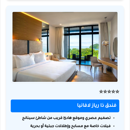
⭐️⭐️⭐️⭐️⭐️
فندق ذا رياز لافانيا
تصميم عصري وموقع هادئ قريب من شاطئ سينانج
فيلات خاصة مع مسابح وإطلالات جبلية أو بحرية